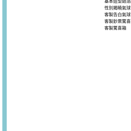
基本造型鋁箔
性別揭曉氣球
客製告白氣球
客製鈔票驚喜
客製驚喜箱