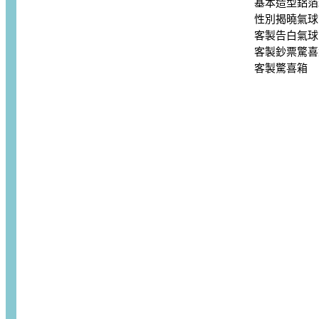
基本造型鋁箔
性別揭曉氣球
客製告白氣球
客製鈔票驚喜
客製驚喜箱