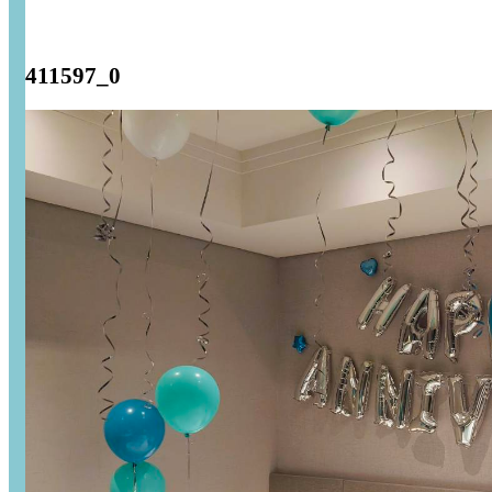
411597_0